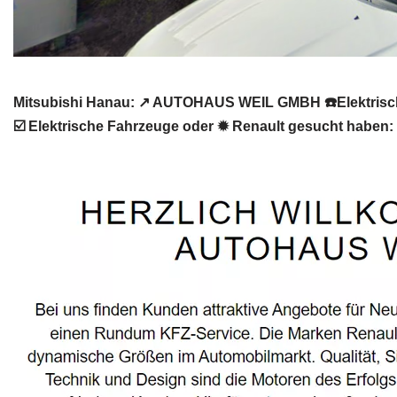
Mitsubishi Hanau: ↗️ AUTOHAUS WEIL GMBH ☎️Elektrisc
☑️ Elektrische Fahrzeuge oder ✹ Renault gesucht haben: